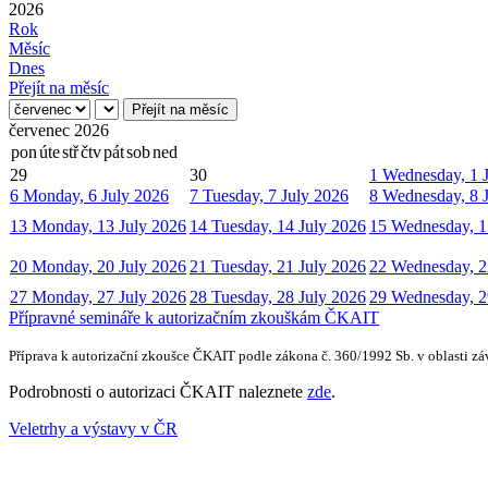
2026
Rok
Měsíc
Dnes
Přejít na měsíc
Přejít na měsíc
červenec 2026
pon
úte
stř
čtv
pát
sob
ned
29
30
1
Wednesday, 1 
6
Monday, 6 July 2026
7
Tuesday, 7 July 2026
8
Wednesday, 8 
13
Monday, 13 July 2026
14
Tuesday, 14 July 2026
15
Wednesday, 1
20
Monday, 20 July 2026
21
Tuesday, 21 July 2026
22
Wednesday, 2
27
Monday, 27 July 2026
28
Tuesday, 28 July 2026
29
Wednesday, 2
Přípravné semináře k autorizačním zkouškám ČKAIT
Příprava k autorizační zkoušce ČKAIT podle zákona č. 360/1992 Sb. v oblasti zá
Podrobnosti o autorizaci ČKAIT naleznete
zde
.
Veletrhy a výstavy v ČR