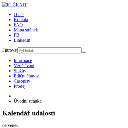
O nás
Kontakt
FAQ
Mapa stránek
FB
LinkedIn
Filtrovat
Informace
Vzdělávání
Služby
Ediční činnost
Časopisy
Prodej
Úvodní stránka
Kalendář událostí
červenec,