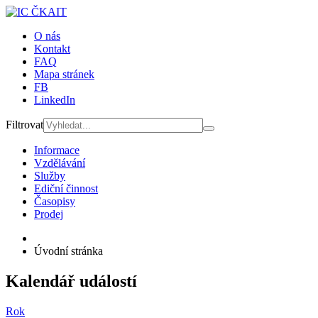
O nás
Kontakt
FAQ
Mapa stránek
FB
LinkedIn
Filtrovat
Informace
Vzdělávání
Služby
Ediční činnost
Časopisy
Prodej
Úvodní stránka
Kalendář událostí
Rok