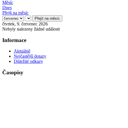
Měsíc
Dnes
Přejít na měsíc
Přejít na měsíc
čtvrtek, 9. červenec 2026
Nebyly nalezeny žádné události
Informace
Aktuálně
Nejčastější dotazy
Důležité odkazy
Časopisy