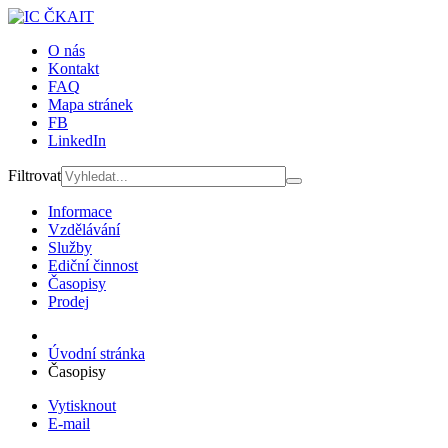
O nás
Kontakt
FAQ
Mapa stránek
FB
LinkedIn
Filtrovat
Informace
Vzdělávání
Služby
Ediční činnost
Časopisy
Prodej
Úvodní stránka
Časopisy
Vytisknout
E-mail