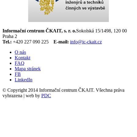
Informační centrum ČKAIT, s. r. o.
Sokolská 15/1498, 120 00
Praha 2
Tel.:
+420 227 090 225
E-mail:
info@ic-ckait.cz
O nás
Kontakt
FAQ
Mapa stránek
FB
LinkedIn
© Copyright 2014 Informační centrum ČKAIT. Všechna práva
vyhrazena | web by
PDC