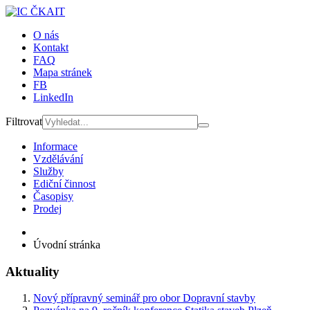
O nás
Kontakt
FAQ
Mapa stránek
FB
LinkedIn
Filtrovat
Informace
Vzdělávání
Služby
Ediční činnost
Časopisy
Prodej
Úvodní stránka
Aktuality
Nový přípravný seminář pro obor Dopravní stavby