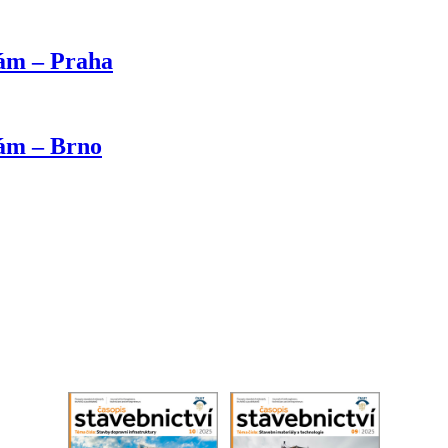
kám – Praha
kám – Brno