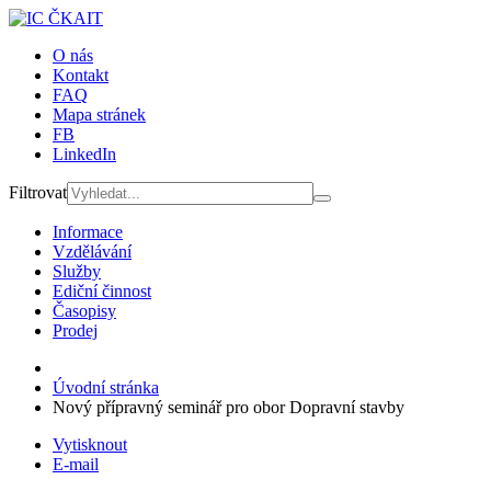
O nás
Kontakt
FAQ
Mapa stránek
FB
LinkedIn
Filtrovat
Informace
Vzdělávání
Služby
Ediční činnost
Časopisy
Prodej
Úvodní stránka
Nový přípravný seminář pro obor Dopravní stavby
Vytisknout
E-mail