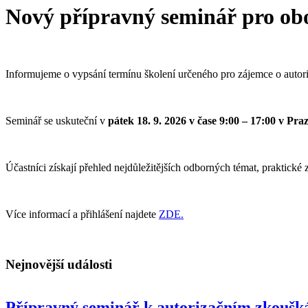
Nový přípravný seminář pro ob
Informujeme o vypsání termínu školení určeného pro zájemce o auto
Seminář se uskuteční v
pátek 18. 9. 2026 v čase 9:00 – 17:00 v Pra
Účastníci získají přehled nejdůležitějších odborných témat, praktické
Více informací a přihlášení najdete
ZDE
.
Nejnovější události
Přípravný seminář k autorizačním zkouš