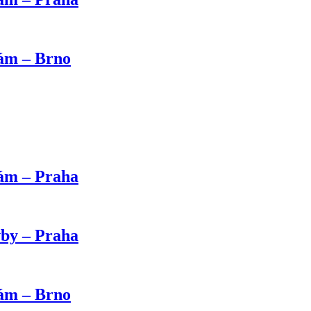
kám – Brno
kám – Praha
vby – Praha
kám – Brno