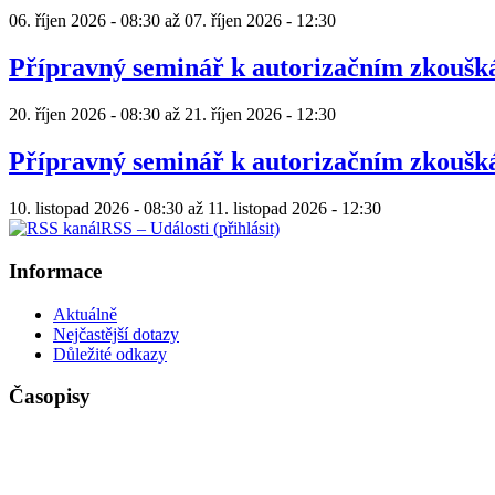
06. říjen 2026 - 08:30
až
07. říjen 2026 - 12:30
Přípravný seminář k autorizačním zkouš
20. říjen 2026 - 08:30
až
21. říjen 2026 - 12:30
Přípravný seminář k autorizačním zkouš
10. listopad 2026 - 08:30
až
11. listopad 2026 - 12:30
RSS – Události (přihlásit)
Informace
Aktuálně
Nejčastější dotazy
Důležité odkazy
Časopisy