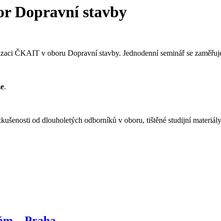
or Dopravní stavby
rizaci ČKAIT v oboru Dopravní stavby. Jednodenní seminář se zaměřuj
ze
.
 zkušenosti od dlouholetých odborníků v oboru, tištěné studijní materiá
kám – Praha