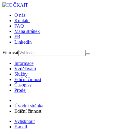
O nás
Kontakt
FAQ
Mapa stránek
FB
LinkedIn
Filtrovat
Informace
Vzdělávání
Služby
Ediční činnost
Časopisy
Prodej
Úvodní stránka
Ediční činnost
Vytisknout
E-mail