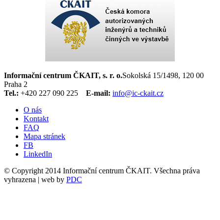
Informační centrum ČKAIT, s. r. o.
Sokolská 15/1498, 120 00
Praha 2
Tel.:
+420 227 090 225
E-mail:
info@ic-ckait.cz
O nás
Kontakt
FAQ
Mapa stránek
FB
LinkedIn
© Copyright 2014 Informační centrum ČKAIT. Všechna práva
vyhrazena | web by
PDC