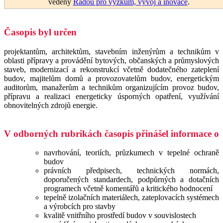
vedený
Radou pro výzkum, vývoj a inovace
.
Časopis byl určen
projektantům, architektům, stavebním inženýrům a technikům v
oblasti přípravy a provádění bytových, občanských a průmyslových
staveb, modernizací a rekonstrukcí včetně dodatečného zateplení
budov, majitelům domů a provozovatelům budov, energetickým
auditorům, manažerům a technikům organizujícím provoz budov,
přípravu a realizaci energeticky úsporných opatření, využívání
obnovitelných zdrojů energie.
V odborných rubrikách časopis přinášel informace o
navrhování, teoriích, průzkumech v tepelné ochraně
budov
právních předpisech, technických normách,
doporučených standardech, podpůrných a dotačních
programech včetně komentářů a kritického hodnocení
tepelně izolačních materiálech, zateplovacích systémech
a výrobcích pro stavby
kvalitě vnitřního prostředí budov v souvislostech