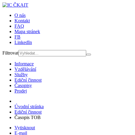
O nás
Kontakt
FAQ
Mapa stránek
FB
LinkedIn
Filtrovat
Informace
Vzdělávání
Služby
Ediční činnost
Časopisy
Prodej
Úvodní stránka
Ediční činnost
Časopis TOB
Vytisknout
E-mail