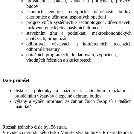
provádění a jakosti, vadách a poruchách, provozu
budov
úsporách energie, energtické náročnosti budov,
ekonomice a účinnosti úsporných opatření
progresivních systémech a technologiích, dřevostaveb,
nízkoenergetických a pasivních domech
stavebním trhu a podnikání, makroekonomických
analýzách, prognózách
odborných výstavách a konferencích, recenzích
odborné literatury
dotačních programech, dokladování, výpočtech,
vhodných řešeních a zkušenostech
Dále přinášel
diskuse, polemiky a názory k aktuálním otázkám a
problémům výstavby a tepelné ochrany budov
výtahy a výběr informací ze zahraničních časopisů a dalších
materiálů
Rozsah jednoho čísla byl 56 stran.
V evidenci periodického tisku Ministerstva kultury ČR periodikum s