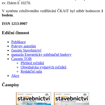
ev. číslem E 10270.
V systému celoživotního vzdělávání ČKAIT byl odběr hodnocen
1
bodem
.
ISSN 1213-0907
Ediční činnost
Publikace
Pokyny autorům
časopis Stavebnictví
magazín Energeticky soběstačné budovy
Časopis TOB
Přehled ročníků
Objednávka vydaných ročníků
Redakční rada
Akce
Časopisy