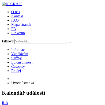
O nás
Kontakt
FAQ
Mapa stránek
FB
LinkedIn
Filtrovat
Informace
Vzdělávání
Služby
Ediční činnost
Časopisy
Prodej
Úvodní stránka
Kalendář událostí
Rok