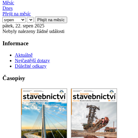
Měsíc
Dnes
Přejít na měsíc
Přejít na měsíc
pátek, 22. srpen 2025
Nebyly nalezeny žádné události
Informace
Aktuálně
Nejčastější dotazy
Důležité odkazy
Časopisy