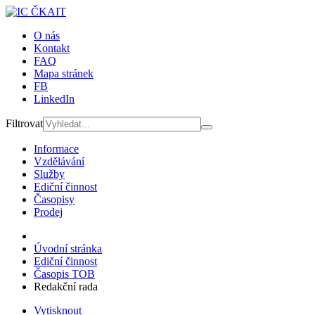
O nás
Kontakt
FAQ
Mapa stránek
FB
LinkedIn
Filtrovat
Informace
Vzdělávání
Služby
Ediční činnost
Časopisy
Prodej
Úvodní stránka
Ediční činnost
Časopis TOB
Redakční rada
Vytisknout