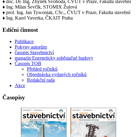
♦ doc. Dr. Ing. Zbyněk Svoboda, ČVUT v Praze, Fakulta stavební
♦ Ing. Milan Ševčík, STOMIX Žulová
♦ prof. Ing. Jan Tywoniak, CSc., ČVUT v Praze, Fakulta stavební
♦ Ing. Karel Vaverka, ČKAIT Praha
Ediční činnost
Publikace
Pokyny autorům
časopis Stavebnictví
magazín Energeticky soběstačné budovy
Časopis TOB
Přehled ročníků
Objednávka vydaných ročníků
Redakční rada
Akce
Časopisy