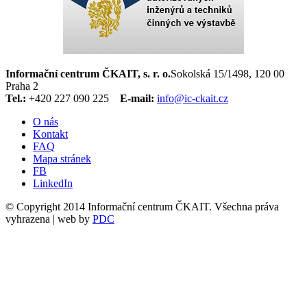
Informační centrum ČKAIT, s. r. o.
Sokolská 15/1498, 120 00
Praha 2
Tel.:
+420 227 090 225
E-mail:
info@ic-ckait.cz
O nás
Kontakt
FAQ
Mapa stránek
FB
LinkedIn
© Copyright 2014 Informační centrum ČKAIT. Všechna práva
vyhrazena | web by
PDC