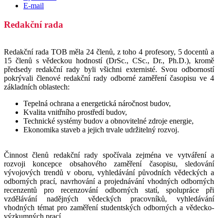
E-mail
Redakční rada
Redakční rada TOB měla 24 členů, z toho 4 profesory, 5 docentů a
15 členů s vědeckou hodností (DrSc., CSc., Dr., Ph.D.), kromě
předsedy redakční rady byli všichni externisté. Svou odborností
pokrývali členové redakční rady odborné zaměření časopisu ve 4
základních oblastech:
Tepelná ochrana a energetická náročnost budov,
Kvalita vnitřního prostředí budov,
Technické systémy budov a obnovitelné zdroje energie,
Ekonomika staveb a jejich trvale udržitelný rozvoj.
Činnost členů redakční rady spočívala zejména ve vytváření a
rozvoji koncepce obsahového zaměření časopisu, sledování
vývojových trendů v oboru, vyhledávání původních vědeckých a
odborných prací, navrhování a projednávání vhodných odborných
recenzentů pro recenzování odborných statí, spolupráce při
vzdělávání nadějných vědeckých pracovníků, vyhledávání
vhodných témat pro zaměření studentských odborných a vědecko-
výzkumných prací.