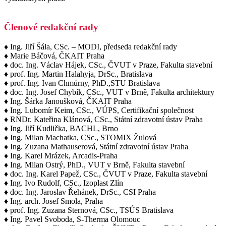
Členové redakční rady
♦ Ing. Jiří Šála, CSc. – MODI, předseda redakční rady
♦ Marie Báčová, ČKAIT Praha
♦ doc. Ing. Václav Hájek, CSc., ČVUT v Praze, Fakulta stavební
♦ prof. Ing. Martin Halahyja, DrSc., Bratislava
♦ prof. Ing. Ivan Chmúrny, PhD.,STU Bratislava
♦ doc. Ing. Josef Chybík, CSc., VUT v Brně, Fakulta architektury
♦ Ing. Šárka Janoušková, ČKAIT Praha
♦ Ing. Lubomír Keim, CSc., VÚPS, Certifikační společnost
♦ RNDr. Kateřina Klánová, CSc., Státní zdravotní ústav Praha
♦ Ing. Jiří Kudlička, BACHL, Brno
♦ Ing. Milan Machatka, CSc., STOMIX Žulová
♦ Ing. Zuzana Mathauserová, Státní zdravotní ústav Praha
♦ Ing. Karel Mrázek, Arcadis-Praha
♦ Ing. Milan Ostrý, PhD., VUT v Brně, Fakulta stavební
♦ doc. Ing. Karel Papež, CSc., ČVUT v Praze, Fakulta stavební
♦ Ing. Ivo Rudolf, CSc., Izoplast Zlín
♦ doc. Ing. Jaroslav Řehánek, DrSc., CSI Praha
♦ Ing. arch. Josef Smola, Praha
♦ prof. Ing. Zuzana Sternová, CSc., TSÚS Bratislava
♦ Ing. Pavel Svoboda, S-Therma Olomouc