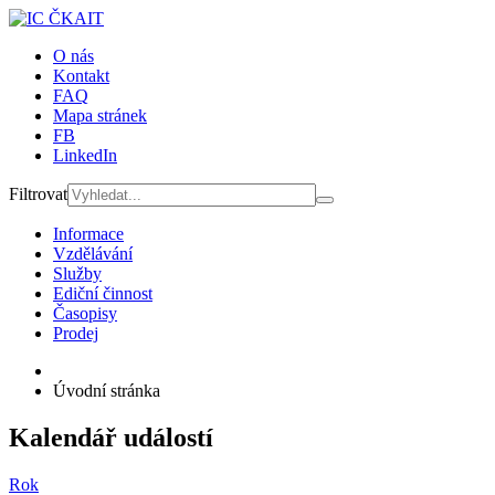
O nás
Kontakt
FAQ
Mapa stránek
FB
LinkedIn
Filtrovat
Informace
Vzdělávání
Služby
Ediční činnost
Časopisy
Prodej
Úvodní stránka
Kalendář událostí
Rok