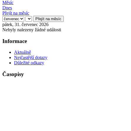
Měsíc
Dnes
Přejít na měsíc
Přejít na měsíc
pátek, 31. červenec 2026
Nebyly nalezeny žádné události
Informace
Aktuálně
Nejčastější dotazy
Důležité odkazy
Časopisy