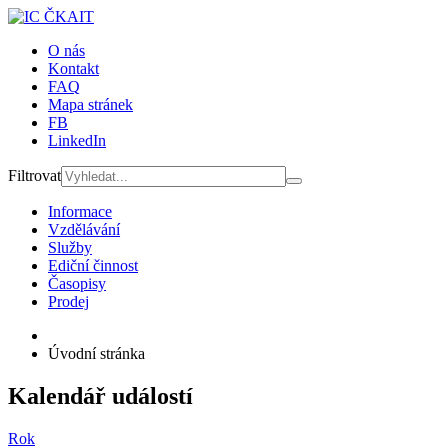
O nás
Kontakt
FAQ
Mapa stránek
FB
LinkedIn
Filtrovat
Informace
Vzdělávání
Služby
Ediční činnost
Časopisy
Prodej
Úvodní stránka
Kalendář událostí
Rok