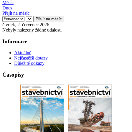
Měsíc
Dnes
Přejít na měsíc
Přejít na měsíc
čtvrtek, 2. červenec 2026
Nebyly nalezeny žádné události
Informace
Aktuálně
Nejčastější dotazy
Důležité odkazy
Časopisy