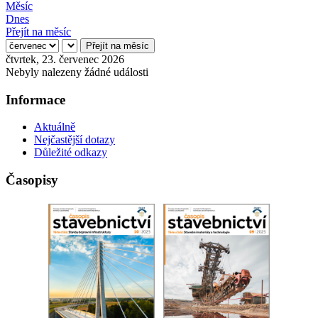
Měsíc
Dnes
Přejít na měsíc
Přejít na měsíc
čtvrtek, 23. červenec 2026
Nebyly nalezeny žádné události
Informace
Aktuálně
Nejčastější dotazy
Důležité odkazy
Časopisy