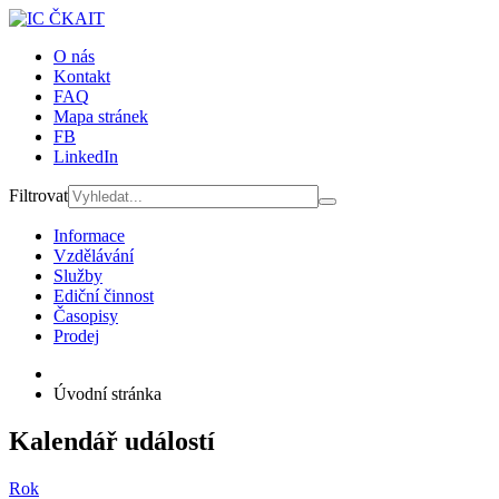
O nás
Kontakt
FAQ
Mapa stránek
FB
LinkedIn
Filtrovat
Informace
Vzdělávání
Služby
Ediční činnost
Časopisy
Prodej
Úvodní stránka
Kalendář událostí
Rok