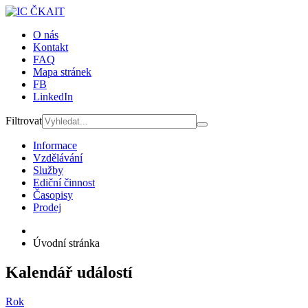
O nás
Kontakt
FAQ
Mapa stránek
FB
LinkedIn
Filtrovat
Informace
Vzdělávání
Služby
Ediční činnost
Časopisy
Prodej
Úvodní stránka
Kalendář událostí
Rok