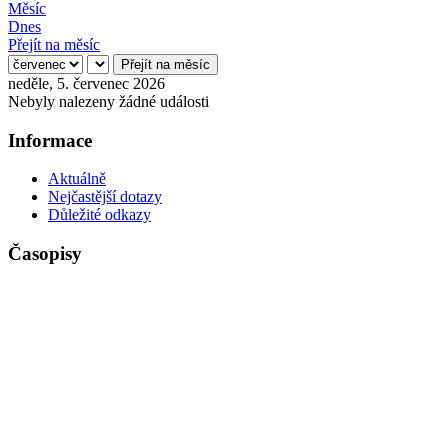
Měsíc
Dnes
Přejít na měsíc
Přejít na měsíc
neděle, 5. červenec 2026
Nebyly nalezeny žádné události
Informace
Aktuálně
Nejčastější dotazy
Důležité odkazy
Časopisy