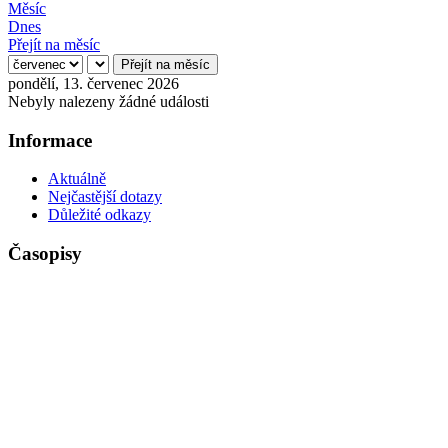
Měsíc
Dnes
Přejít na měsíc
Přejít na měsíc
pondělí, 13. červenec 2026
Nebyly nalezeny žádné události
Informace
Aktuálně
Nejčastější dotazy
Důležité odkazy
Časopisy