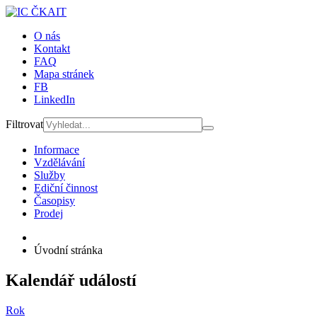
O nás
Kontakt
FAQ
Mapa stránek
FB
LinkedIn
Filtrovat
Informace
Vzdělávání
Služby
Ediční činnost
Časopisy
Prodej
Úvodní stránka
Kalendář událostí
Rok