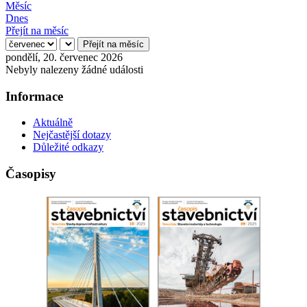
Měsíc
Dnes
Přejít na měsíc
Přejít na měsíc
pondělí, 20. červenec 2026
Nebyly nalezeny žádné události
Informace
Aktuálně
Nejčastější dotazy
Důležité odkazy
Časopisy