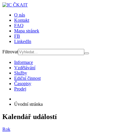
O nás
Kontakt
FAQ
Mapa stránek
FB
LinkedIn
Filtrovat
Informace
Vzdělávání
Služby
Ediční činnost
Časopisy
Prodej
Úvodní stránka
Kalendář událostí
Rok