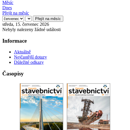
Měsíc
Dnes
Přejít na měsíc
Přejít na měsíc
středa, 15. červenec 2026
Nebyly nalezeny žádné události
Informace
Aktuálně
Nejčastější dotazy
Důležité odkazy
Časopisy