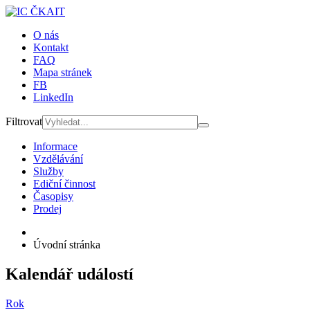
O nás
Kontakt
FAQ
Mapa stránek
FB
LinkedIn
Filtrovat
Informace
Vzdělávání
Služby
Ediční činnost
Časopisy
Prodej
Úvodní stránka
Kalendář událostí
Rok