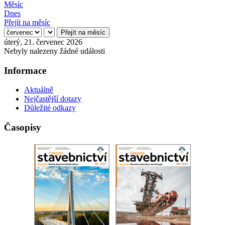
Měsíc
Dnes
Přejít na měsíc
Přejít na měsíc
úterý, 21. červenec 2026
Nebyly nalezeny žádné události
Informace
Aktuálně
Nejčastější dotazy
Důležité odkazy
Časopisy