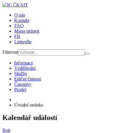
O nás
Kontakt
FAQ
Mapa stránek
FB
LinkedIn
Filtrovat
Informace
Vzdělávání
Služby
Ediční činnost
Časopisy
Prodej
Úvodní stránka
Kalendář událostí
Rok