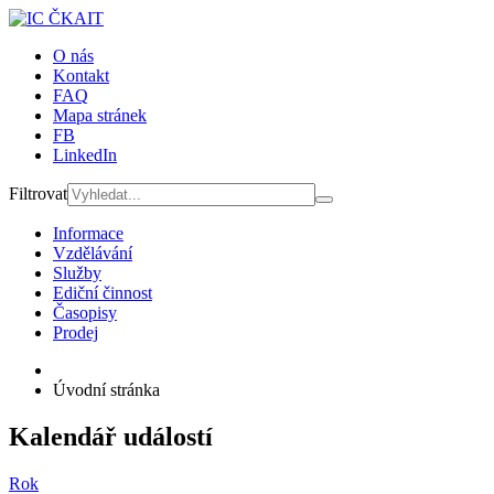
O nás
Kontakt
FAQ
Mapa stránek
FB
LinkedIn
Filtrovat
Informace
Vzdělávání
Služby
Ediční činnost
Časopisy
Prodej
Úvodní stránka
Kalendář událostí
Rok