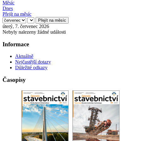
Měsíc
Dnes
Přejít na měsíc
Přejít na měsíc
úterý, 7. červenec 2026
Nebyly nalezeny žádné události
Informace
Aktuálně
Nejčastější dotazy
Důležité odkazy
Časopisy