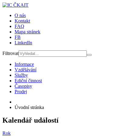
O nás
Kontakt
FAQ
Mapa stránek
FB
LinkedIn
Filtrovat
Informace
Vzdělávání
Služby
Ediční činnost
Časopisy
Prodej
Úvodní stránka
Kalendář událostí
Rok