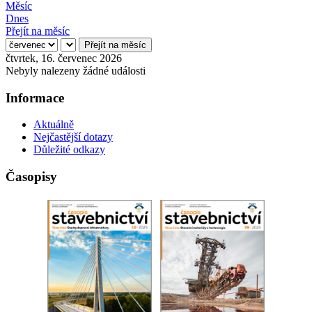
Měsíc
Dnes
Přejít na měsíc
Přejít na měsíc
čtvrtek, 16. červenec 2026
Nebyly nalezeny žádné události
Informace
Aktuálně
Nejčastější dotazy
Důležité odkazy
Časopisy