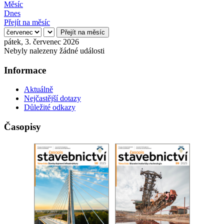
Měsíc
Dnes
Přejít na měsíc
Přejít na měsíc
pátek, 3. červenec 2026
Nebyly nalezeny žádné události
Informace
Aktuálně
Nejčastější dotazy
Důležité odkazy
Časopisy