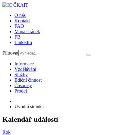
O nás
Kontakt
FAQ
Mapa stránek
FB
LinkedIn
Filtrovat
Informace
Vzdělávání
Služby
Ediční činnost
Časopisy
Prodej
Úvodní stránka
Kalendář událostí
Rok