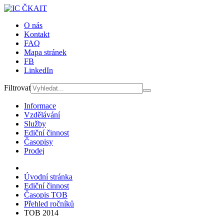
O nás
Kontakt
FAQ
Mapa stránek
FB
LinkedIn
Filtrovat
Informace
Vzdělávání
Služby
Ediční činnost
Časopisy
Prodej
Úvodní stránka
Ediční činnost
Časopis TOB
Přehled ročníků
TOB 2014