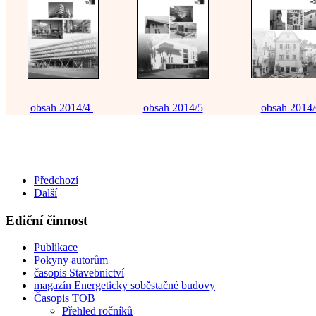
obsah 2014/4
obsah 2014/5
obsah 2014/
Цифровізація фінансового сектору дозволила перенести більшіс
смартфон. Тепер, щоб отримати
кредит онлайн
, достатньо мати
набір документів під рукою. Вам не потрібно підлаштовуватися 
або стояти в чергах, адже весь процес відбувається дистанційн
Předchozí
дозволяють самостійно обирати комфортну суму та термін кор
Další
цей інструмент ідеальним для оперативного управління власн
Ediční činnost
Publikace
Pokyny autorům
časopis Stavebnictví
magazín Energeticky soběstačné budovy
Časopis TOB
Přehled ročníků