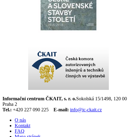
Informační centrum ČKAIT, s. r. o.
Sokolská 15/1498, 120 00
Praha 2
Tel.:
+420 227 090 225
E-mail:
info@ic-ckait.cz
O nás
Kontakt
FAQ
Mapa stránek