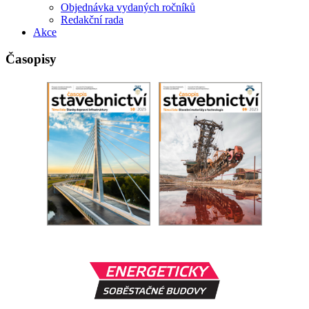
Objednávka vydaných ročníků
Redakční rada
Akce
Časopisy