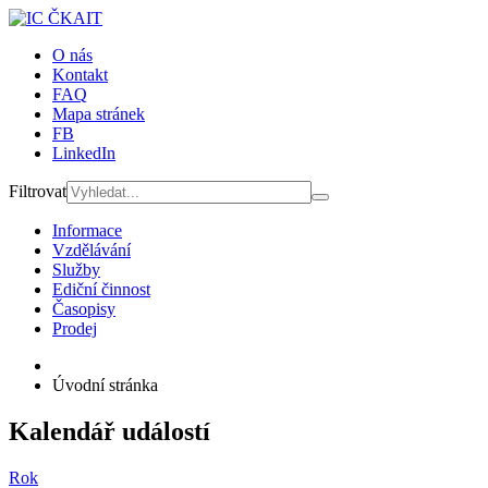
O nás
Kontakt
FAQ
Mapa stránek
FB
LinkedIn
Filtrovat
Informace
Vzdělávání
Služby
Ediční činnost
Časopisy
Prodej
Úvodní stránka
Kalendář událostí
Rok