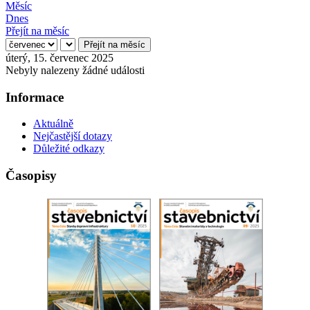
Měsíc
Dnes
Přejít na měsíc
Přejít na měsíc
úterý, 15. červenec 2025
Nebyly nalezeny žádné události
Informace
Aktuálně
Nejčastější dotazy
Důležité odkazy
Časopisy