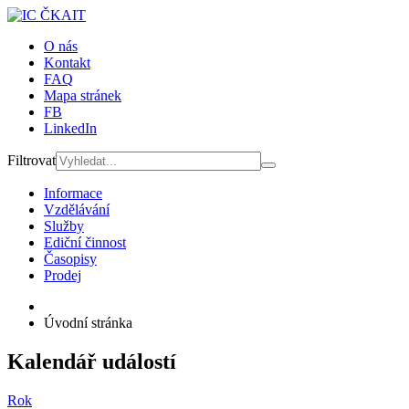
O nás
Kontakt
FAQ
Mapa stránek
FB
LinkedIn
Filtrovat
Informace
Vzdělávání
Služby
Ediční činnost
Časopisy
Prodej
Úvodní stránka
Kalendář událostí
Rok