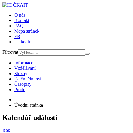
O nás
Kontakt
FAQ
Mapa stránek
FB
LinkedIn
Filtrovat
Informace
Vzdělávání
Služby
Ediční činnost
Časopisy
Prodej
Úvodní stránka
Kalendář událostí
Rok