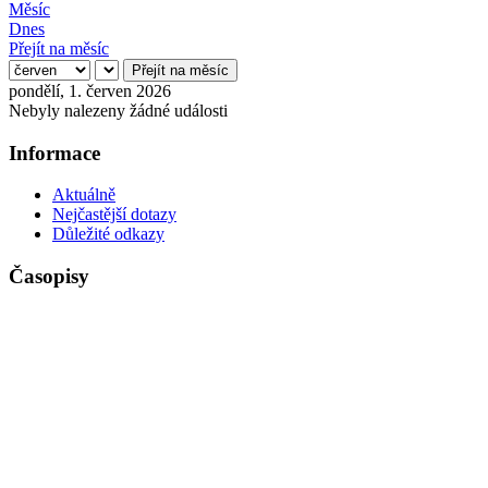
Měsíc
Dnes
Přejít na měsíc
Přejít na měsíc
pondělí, 1. červen 2026
Nebyly nalezeny žádné události
Informace
Aktuálně
Nejčastější dotazy
Důležité odkazy
Časopisy