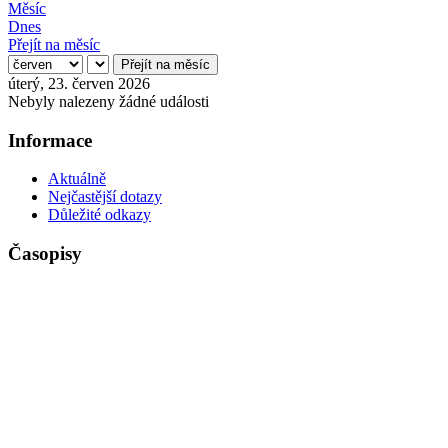
Měsíc
Dnes
Přejít na měsíc
Přejít na měsíc
úterý, 23. červen 2026
Nebyly nalezeny žádné události
Informace
Aktuálně
Nejčastější dotazy
Důležité odkazy
Časopisy