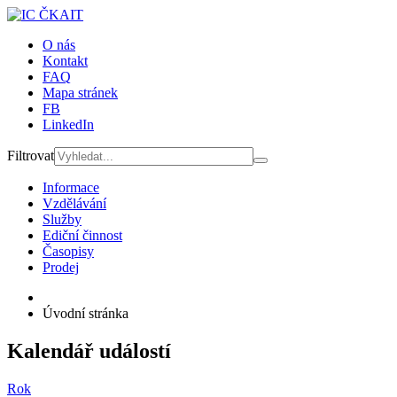
O nás
Kontakt
FAQ
Mapa stránek
FB
LinkedIn
Filtrovat
Informace
Vzdělávání
Služby
Ediční činnost
Časopisy
Prodej
Úvodní stránka
Kalendář událostí
Rok