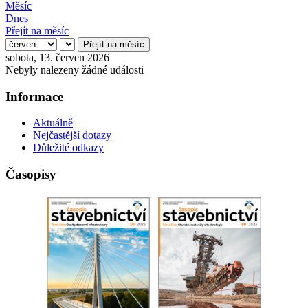
Měsíc
Dnes
Přejít na měsíc
Přejít na měsíc
sobota, 13. červen 2026
Nebyly nalezeny žádné události
Informace
Aktuálně
Nejčastější dotazy
Důležité odkazy
Časopisy