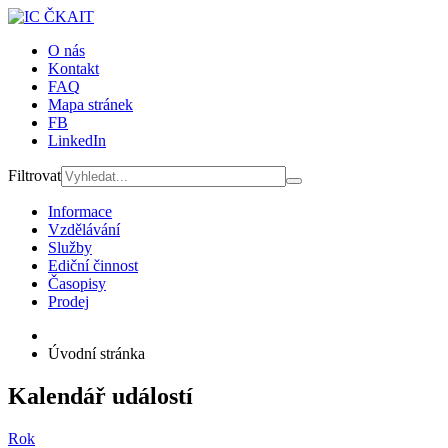
O nás
Kontakt
FAQ
Mapa stránek
FB
LinkedIn
Filtrovat
Informace
Vzdělávání
Služby
Ediční činnost
Časopisy
Prodej
Úvodní stránka
Kalendář událostí
Rok