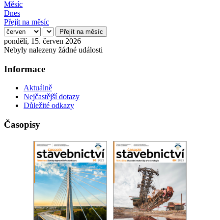
Měsíc
Dnes
Přejít na měsíc
Přejít na měsíc
pondělí, 15. červen 2026
Nebyly nalezeny žádné události
Informace
Aktuálně
Nejčastější dotazy
Důležité odkazy
Časopisy