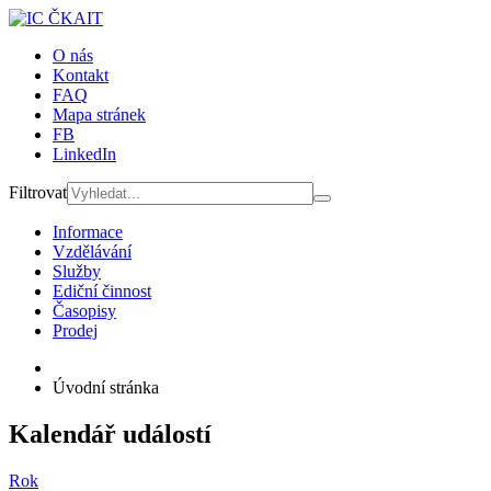
O nás
Kontakt
FAQ
Mapa stránek
FB
LinkedIn
Filtrovat
Informace
Vzdělávání
Služby
Ediční činnost
Časopisy
Prodej
Úvodní stránka
Kalendář událostí
Rok