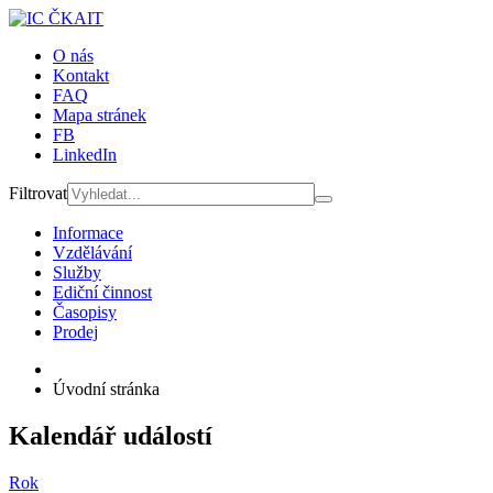
O nás
Kontakt
FAQ
Mapa stránek
FB
LinkedIn
Filtrovat
Informace
Vzdělávání
Služby
Ediční činnost
Časopisy
Prodej
Úvodní stránka
Kalendář událostí
Rok