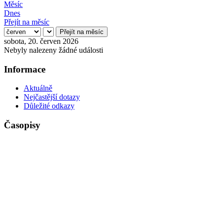
Měsíc
Dnes
Přejít na měsíc
Přejít na měsíc
sobota, 20. červen 2026
Nebyly nalezeny žádné události
Informace
Aktuálně
Nejčastější dotazy
Důležité odkazy
Časopisy