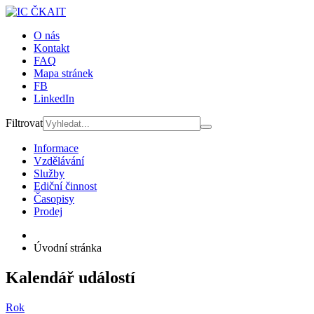
O nás
Kontakt
FAQ
Mapa stránek
FB
LinkedIn
Filtrovat
Informace
Vzdělávání
Služby
Ediční činnost
Časopisy
Prodej
Úvodní stránka
Kalendář událostí
Rok