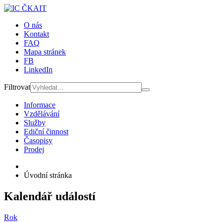
O nás
Kontakt
FAQ
Mapa stránek
FB
LinkedIn
Filtrovat
Informace
Vzdělávání
Služby
Ediční činnost
Časopisy
Prodej
Úvodní stránka
Kalendář událostí
Rok