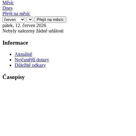
Měsíc
Dnes
Přejít na měsíc
Přejít na měsíc
pátek, 12. červen 2026
Nebyly nalezeny žádné události
Informace
Aktuálně
Nejčastější dotazy
Důležité odkazy
Časopisy