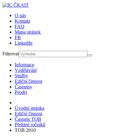
O nás
Kontakt
FAQ
Mapa stránek
FB
LinkedIn
Filtrovat
Informace
Vzdělávání
Služby
Ediční činnost
Časopisy
Prodej
Úvodní stránka
Ediční činnost
Časopis TOB
Přehled ročníků
TOB 2010