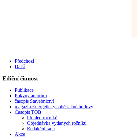
Předchozí
Další
Ediční činnost
Publikace
Pokyny autorům
časopis Stavebnictví
magazín Energeticky soběstačné budovy
Časopis TOB
Přehled ročníků
Objednávka vydaných ročníků
Redakční rada
Akce