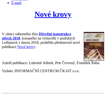
E-mail
Nové krovy
V rámci odborného fóra
Dřevěné konstrukce
střech 2018
, konaného na výstavišti v pražských
Letňanech v únoru 2018, proběhlo představení nové
publikace
Nové krovy
.
Autoři publikace: Lubomír Jelínek, Petr Červený, František Řáha.
Vydalo: INFORMAČNÍ CENTRUM ČKAIT s.r.o.