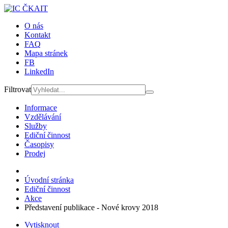
O nás
Kontakt
FAQ
Mapa stránek
FB
LinkedIn
Filtrovat
Informace
Vzdělávání
Služby
Ediční činnost
Časopisy
Prodej
Úvodní stránka
Ediční činnost
Akce
Představení publikace - Nové krovy 2018
Vytisknout