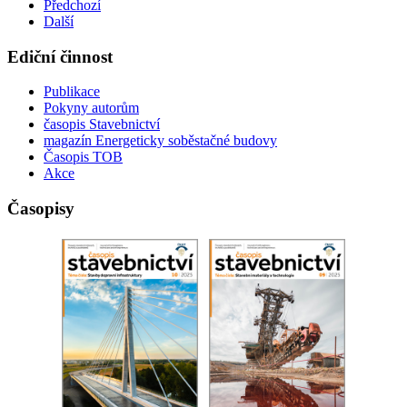
Předchozí
Další
Ediční činnost
Publikace
Pokyny autorům
časopis Stavebnictví
magazín Energeticky soběstačné budovy
Časopis TOB
Akce
Časopisy