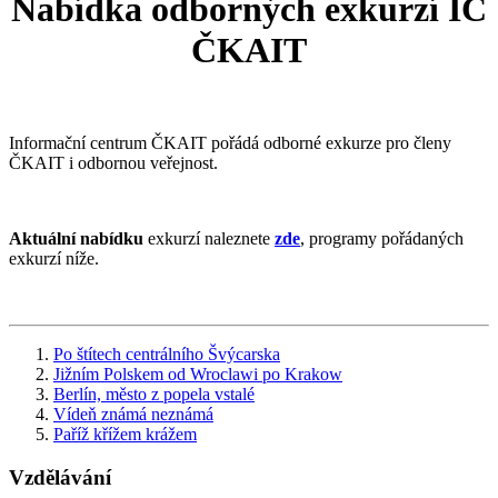
Nabídka odborných exkurzí IC
ČKAIT
Informační centrum ČKAIT pořádá odborné exkurze pro členy
ČKAIT i odbornou veřejnost.
Aktuální nabídku
exkurzí naleznete
zde
, programy pořádaných
exkurzí níže.
Po štítech centrálního Švýcarska
Jižním Polskem od Wroclawi po Krakow
Berlín, město z popela vstalé
Vídeň známá neznámá
Paříž křížem krážem
Vzdělávání