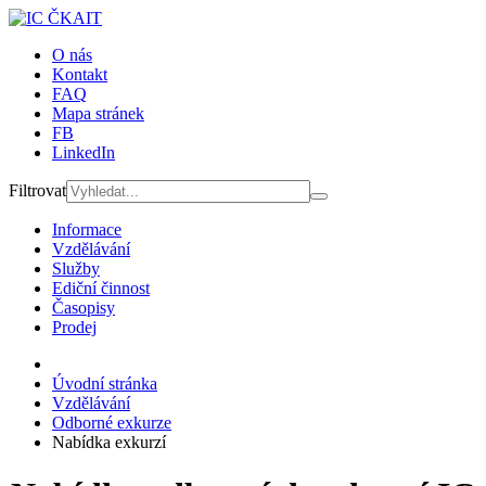
O nás
Kontakt
FAQ
Mapa stránek
FB
LinkedIn
Filtrovat
Informace
Vzdělávání
Služby
Ediční činnost
Časopisy
Prodej
Úvodní stránka
Vzdělávání
Odborné exkurze
Nabídka exkurzí