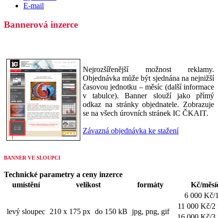
E-mail
Bannerová inzerce
Nejrozšířenější možnost reklamy.
Objednávka může být sjednána na nejnižší
časovou jednotku – měsíc (další informace
v tabulce). Banner slouží jako přímý
odkaz na stránky objednatele. Zobrazuje
se na všech úrovních stránek IC ČKAIT.
Závazná objednávka ke stažení
BANNER VE SLOUPCI
Technické parametry a ceny inzerce
umístění
velikost
formáty
Kč/měsí
6 000 Kč/
11 000 Kč/2
levý sloupec
210 x 175 px
do 150 kB
jpg, png, gif
16 000 Kč/3 