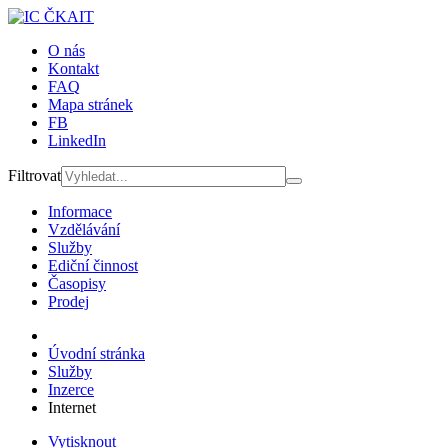
O nás
Kontakt
FAQ
Mapa stránek
FB
LinkedIn
Filtrovat
Informace
Vzdělávání
Služby
Ediční činnost
Časopisy
Prodej
Úvodní stránka
Služby
Inzerce
Internet
Vytisknout