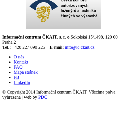
Informační centrum ČKAIT, s. r. o.
Sokolská 15/1498, 120 00
Praha 2
Tel.:
+420 227 090 225
E-mail:
info@ic-ckait.cz
O nás
Kontakt
FAQ
Mapa stránek
FB
LinkedIn
© Copyright 2014 Informační centrum ČKAIT. Všechna práva
vyhrazena | web by
PDC