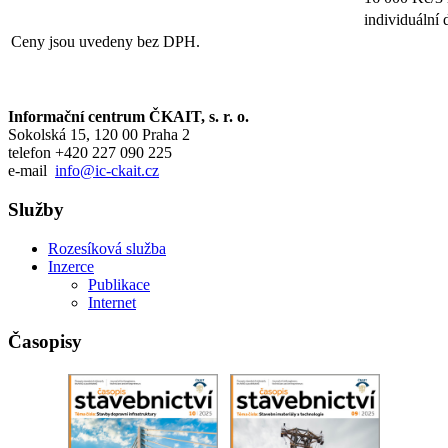
individuální
Ceny jsou uvedeny bez DPH.
Informační centrum ČKAIT, s. r. o.
Sokolská 15, 120 00 Praha 2
telefon +420 227 090 225
e-mail
info@ic-ckait.cz
Služby
Rozesíková služba
Inzerce
Publikace
Internet
Časopisy