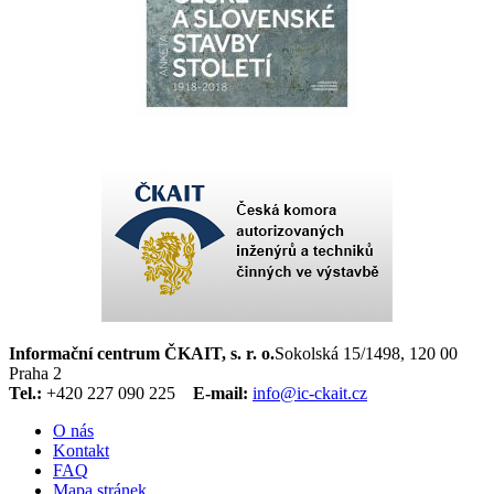
Informační centrum ČKAIT, s. r. o.
Sokolská 15/1498, 120 00
Praha 2
Tel.:
+420 227 090 225
E-mail:
info@ic-ckait.cz
O nás
Kontakt
FAQ
Mapa stránek