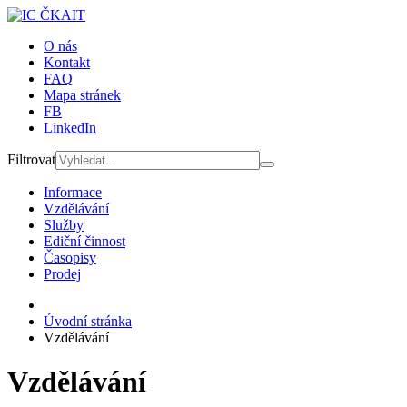
O nás
Kontakt
FAQ
Mapa stránek
FB
LinkedIn
Filtrovat
Informace
Vzdělávání
Služby
Ediční činnost
Časopisy
Prodej
Úvodní stránka
Vzdělávání
Vzdělávání