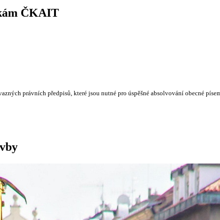
uškám ČKAIT
vazných právních předpisů, které jsou nutné pro úspěšné absolvování obecné písem
avby