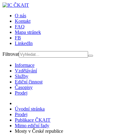
O nás
Kontakt
FAQ
Mapa stránek
FB
LinkedIn
Filtrovat
Informace
Vzdělávání
Služby
Ediční činnost
Časopisy
Prodej
Úvodní stránka
Prodej
Publikace ČKAIT
Mimo ediční řady
Mosty v České republice