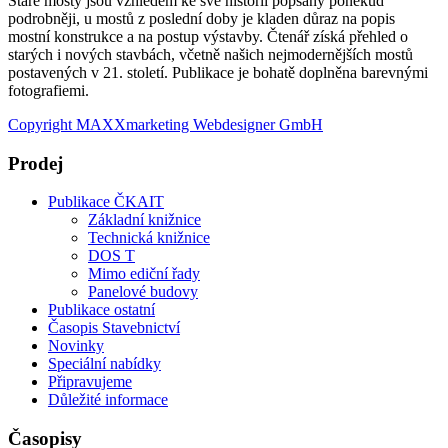
Staré mosty jsou vzhledem ke své historii popsány poněkud
podrobněji, u mostů z poslední doby je kladen důraz na popis
mostní konstrukce a na postup výstavby. Čtenář získá přehled o
starých i nových stavbách, včetně našich nejmodernějších mostů
postavených v 21. století. Publikace je bohatě doplněna barevnými
fotografiemi.
Copyright MAXXmarketing Webdesigner GmbH
Prodej
Publikace ČKAIT
Základní knižnice
Technická knižnice
DOS T
Mimo ediční řady
Panelové budovy
Publikace ostatní
Časopis Stavebnictví
Novinky
Speciální nabídky
Připravujeme
Důležité informace
Časopisy