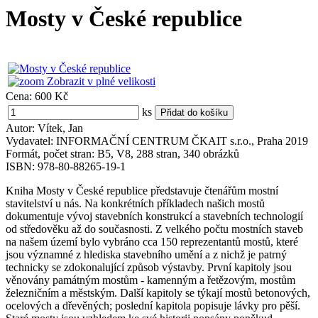
Mosty v České republice
Zobrazit v plné velikosti
Cena:
600 Kč
ks
Autor: Vítek, Jan
Vydavatel: INFORMAČNÍ CENTRUM ČKAIT s.r.o., Praha 2019
Formát, počet stran: B5, V8, 288 stran, 340 obrázků
ISBN: 978-80-88265-19-1
Kniha Mosty v České republice představuje čtenářům mostní
stavitelství u nás. Na konkrétních příkladech našich mostů
dokumentuje vývoj stavebních konstrukcí a stavebních technologií
od středověku až do současnosti. Z velkého počtu mostních staveb
na našem území bylo vybráno cca 150 reprezentantů mostů, které
jsou významné z hlediska stavebního umění a z nichž je patrný
technicky se zdokonalující způsob výstavby. První kapitoly jsou
věnovány památným mostům - kamenným a řetězovým, mostům
železničním a městským. Další kapitoly se týkají mostů betonových,
ocelových a dřevěných; poslední kapitola popisuje lávky pro pěší.