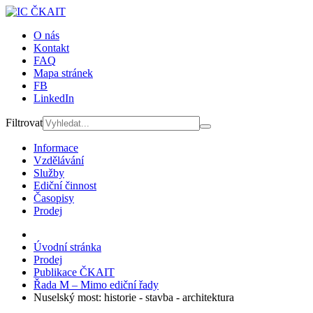
O nás
Kontakt
FAQ
Mapa stránek
FB
LinkedIn
Filtrovat
Informace
Vzdělávání
Služby
Ediční činnost
Časopisy
Prodej
Úvodní stránka
Prodej
Publikace ČKAIT
Řada M – Mimo ediční řady
Nuselský most: historie - stavba - architektura