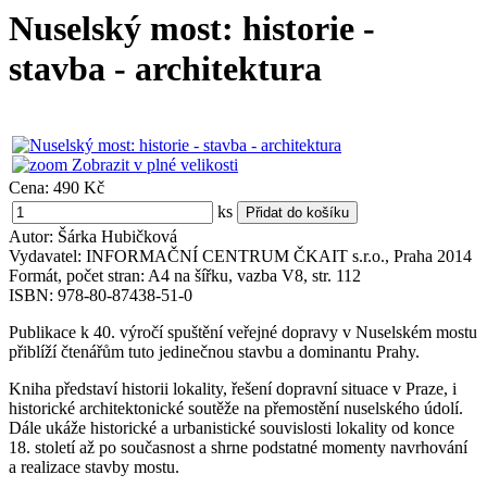
Nuselský most: historie -
stavba - architektura
Zobrazit v plné velikosti
Cena:
490 Kč
ks
Autor: Šárka Hubičková
Vydavatel: INFORMAČNÍ CENTRUM ČKAIT s.r.o., Praha 2014
Formát, počet stran: A4 na šířku, vazba V8, str. 112
ISBN: 978-80-87438-51-0
Publikace k 40. výročí spuštění veřejné dopravy v Nuselském mostu
přiblíží čtenářům tuto jedinečnou stavbu a dominantu Prahy.
Kniha představí historii lokality, řešení dopravní situace v Praze, i
historické architektonické soutěže na přemostění nuselského údolí.
Dále ukáže historické a urbanistické souvislosti lokality od konce
18. století až po současnost a shrne podstatné momenty navrhování
a realizace stavby mostu.