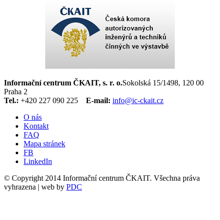
Informační centrum ČKAIT, s. r. o.
Sokolská 15/1498, 120 00
Praha 2
Tel.:
+420 227 090 225
E-mail:
info@ic-ckait.cz
O nás
Kontakt
FAQ
Mapa stránek
FB
LinkedIn
© Copyright 2014 Informační centrum ČKAIT. Všechna práva
vyhrazena | web by
PDC