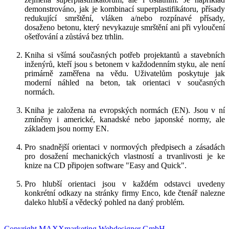
demonstrováno, jak je kombinací superplastifikátoru, přísady
redukující smrštění, vláken a/nebo rozpínavé přísady,
dosaženo betonu, který nevykazuje smrštění ani při vyloučení
ošetřování a zůstává bez trhlin.
Kniha si všímá současných potřeb projektantů a stavebních
inženýrů, kteří jsou s betonem v každodenním styku, ale není
primárně zaměřena na vědu. Uživatelům poskytuje jak
moderní náhled na beton, tak orientaci v současných
normách.
Kniha je založena na evropských normách (EN). Jsou v ní
zmíněny i americké, kanadské nebo japonské normy, ale
základem jsou normy EN.
Pro snadnější orientaci v normových předpisech a zásadách
pro dosažení mechanických vlastností a trvanlivosti je ke
knize na CD připojen software "Easy and Quick".
Pro hlubší orientaci jsou v každém odstavci uvedeny
konkrétní odkazy na stránky firmy Enco, kde čtenář nalezne
daleko hlubší a vědecký pohled na daný problém.
Copyright MAXXmarketing Webdesigner GmbH