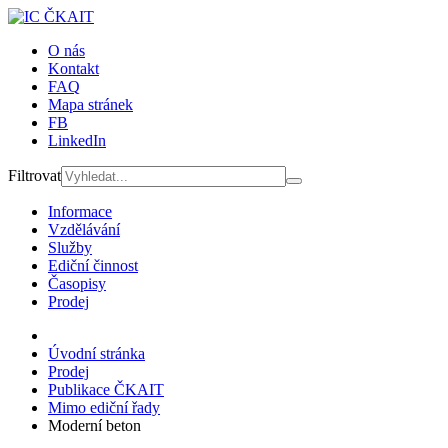
O nás
Kontakt
FAQ
Mapa stránek
FB
LinkedIn
Filtrovat
Informace
Vzdělávání
Služby
Ediční činnost
Časopisy
Prodej
Úvodní stránka
Prodej
Publikace ČKAIT
Mimo ediční řady
Moderní beton