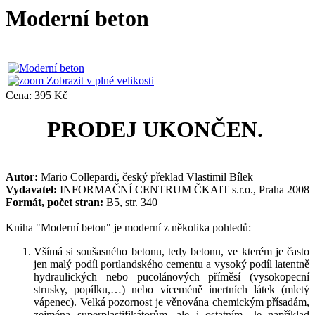
Moderní beton
Zobrazit v plné velikosti
Cena:
395 Kč
PRODEJ UKONČEN.
Autor:
Mario Collepardi, český překlad Vlastimil Bílek
Vydavatel:
INFORMAČNÍ CENTRUM ČKAIT s.r.o., Praha 2008
Formát, počet stran:
B5, str. 340
Kniha "Moderní beton" je moderní z několika pohledů:
Všímá si soušasného betonu, tedy betonu, ve kterém je často
jen malý podíl portlandského cementu a vysoký podíl latentně
hydraulických nebo pucolánových příměsí (vysokopecní
strusky, popílku,…) nebo víceméně inertních látek (mletý
vápenec). Velká pozornost je věnována chemickým přísadám,
zejména superplastifikátorům, ale i ostatním. Je například