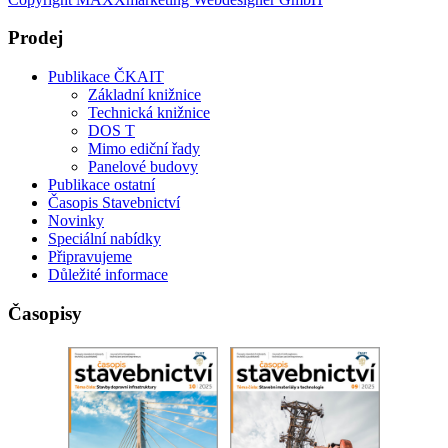
Prodej
Publikace ČKAIT
Základní knižnice
Technická knižnice
DOS T
Mimo ediční řady
Panelové budovy
Publikace ostatní
Časopis Stavebnictví
Novinky
Speciální nabídky
Připravujeme
Důležité informace
Časopisy