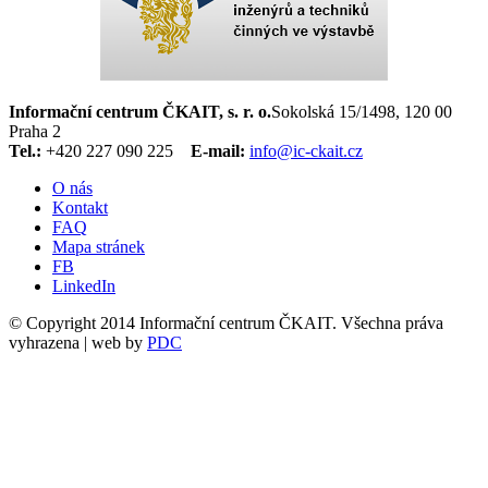
Informační centrum ČKAIT, s. r. o.
Sokolská 15/1498, 120 00
Praha 2
Tel.:
+420 227 090 225
E-mail:
info@ic-ckait.cz
O nás
Kontakt
FAQ
Mapa stránek
FB
LinkedIn
© Copyright 2014 Informační centrum ČKAIT. Všechna práva
vyhrazena | web by
PDC