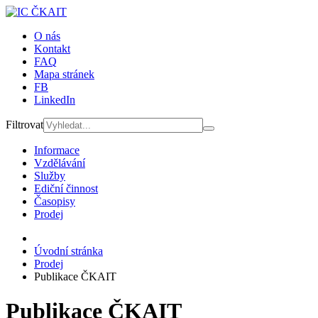
O nás
Kontakt
FAQ
Mapa stránek
FB
LinkedIn
Filtrovat
Informace
Vzdělávání
Služby
Ediční činnost
Časopisy
Prodej
Úvodní stránka
Prodej
Publikace ČKAIT
Publikace ČKAIT