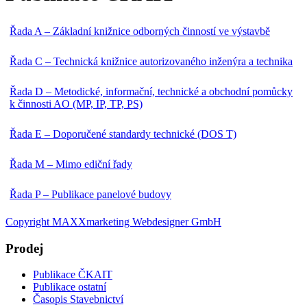
Řada A – Základní knižnice odborných činností ve výstavbě
Řada C – Technická knižnice autorizovaného inženýra a technika
Řada D – Metodické, informační, technické a obchodní pomůcky
k činnosti AO (MP, IP, TP, PS)
Řada E – Doporučené standardy technické (DOS T)
Řada M – Mimo ediční řady
Řada P – Publikace panelové budovy
Copyright MAXXmarketing Webdesigner GmbH
Prodej
Publikace ČKAIT
Publikace ostatní
Časopis Stavebnictví