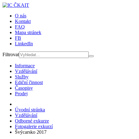
O nás
Kontakt
FAQ
Mapa stránek
FB
LinkedIn
Filtrovat
Informace
Vzdělávání
Služby
Ediční činnost
Časopisy
Prodej
Úvodní stránka
Vzdělávání
Odborné exkurze
Fotogalerie exkurzí
Švýcarsko 2017