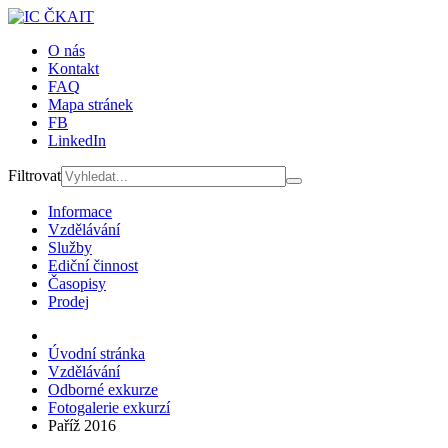
O nás
Kontakt
FAQ
Mapa stránek
FB
LinkedIn
Filtrovat
Informace
Vzdělávání
Služby
Ediční činnost
Časopisy
Prodej
Úvodní stránka
Vzdělávání
Odborné exkurze
Fotogalerie exkurzí
Paříž 2016