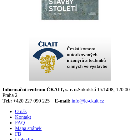
Informační centrum ČKAIT, s. r. o.
Sokolská 15/1498, 120 00
Praha 2
Tel.:
+420 227 090 225
E-mail:
info@ic-ckait.cz
O nás
Kontakt
FAQ
Mapa stránek
FB
LinkedIn