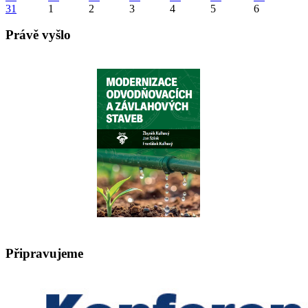
31
1
2
3
4
5
6
Právě vyšlo
Připravujeme