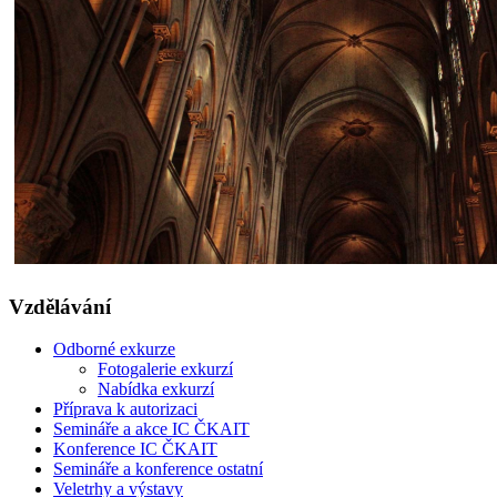
Vzdělávání
Odborné exkurze
Fotogalerie exkurzí
Nabídka exkurzí
Příprava k autorizaci
Semináře a akce IC ČKAIT
Konference IC ČKAIT
Semináře a konference ostatní
Veletrhy a výstavy