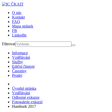
O nás
Kontakt
FAQ
Mapa stránek
FB
LinkedIn
Filtrovat
Informace
Vzdělávání
Služby
Ediční činnost
Časopisy
Prodej
Úvodní stránka
Vzdělávání
Odborné exkurze
Fotogalerie exkurzí
Hamburk 2017