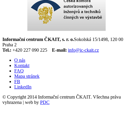
Informační centrum ČKAIT, s. r. o.
Sokolská 15/1498, 120 00
Praha 2
Tel.:
+420 227 090 225
E-mail:
info@ic-ckait.cz
O nás
Kontakt
FAQ
Mapa stránek
FB
LinkedIn
© Copyright 2014 Informační centrum ČKAIT. Všechna práva
vyhrazena | web by
PDC