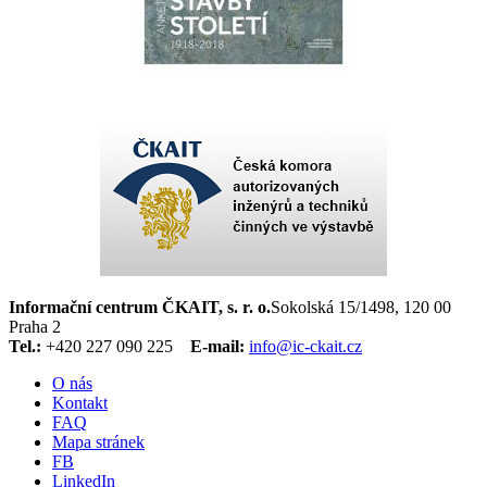
Informační centrum ČKAIT, s. r. o.
Sokolská 15/1498, 120 00
Praha 2
Tel.:
+420 227 090 225
E-mail:
info@ic-ckait.cz
O nás
Kontakt
FAQ
Mapa stránek
FB
LinkedIn