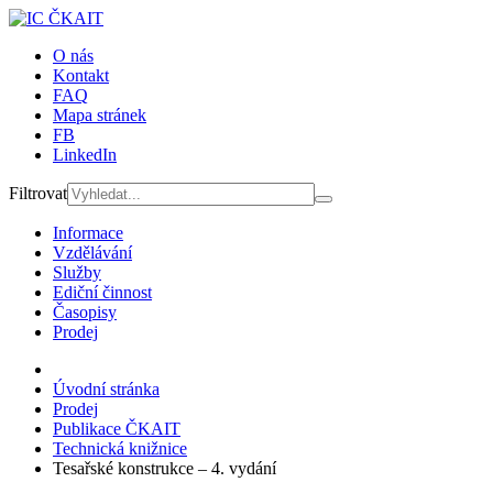
O nás
Kontakt
FAQ
Mapa stránek
FB
LinkedIn
Filtrovat
Informace
Vzdělávání
Služby
Ediční činnost
Časopisy
Prodej
Úvodní stránka
Prodej
Publikace ČKAIT
Technická knižnice
Tesařské konstrukce – 4. vydání