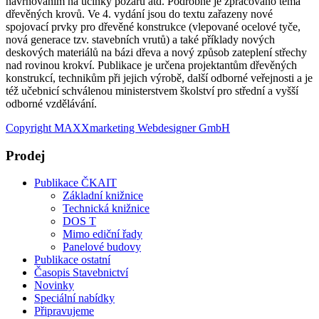
navrhováním na účinky požáru atd. Podrobně je zpracováno téma
dřevěných krovů. Ve 4. vydání jsou do textu zařazeny nové
spojovací prvky pro dřevěné konstrukce (vlepované ocelové tyče,
nová generace tzv. stavebních vrutů) a také příklady nových
deskových materiálů na bázi dřeva a nový způsob zateplení střechy
nad rovinou krokví. Publikace je určena projektantům dřevěných
konstrukcí, technikům při jejich výrobě, další odborné veřejnosti a je
též učebnicí schválenou ministerstvem školství pro střední a vyšší
odborné vzdělávání.
Copyright MAXXmarketing Webdesigner GmbH
Prodej
Publikace ČKAIT
Základní knižnice
Technická knižnice
DOS T
Mimo ediční řady
Panelové budovy
Publikace ostatní
Časopis Stavebnictví
Novinky
Speciální nabídky
Připravujeme