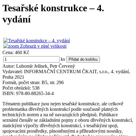
Tesařské konstrukce – 4.
vydání
Zobrazit v plné velikosti
Cena:
460 Kč
ks
Autor: Lubomír Jelínek, Petr Červený
Vydavatel: INFORMAČNÍ CENTRUM ČKAIT, s.r.o., 4. vydání,
Praha 2021
Formát, počet stran: B5, str. 296
Počet obrázků: 538
ISBN: 978-80-88265-34-4
Tématem publikace jsou nejen tesařské konstrukce, ale celkově
problematika dřevěných konstrukcí podle současně platných
technických norem a na ně navazujících předpisů. Publikace
seznámí čtenáře se základními pojmy z oboru dřevěných konstrukcí,
statickými výpočty dřevěných konstrukcí, s tesařskými spoji,
spojovacími prostředky, plnostěnnými a příhradovými nosníky,