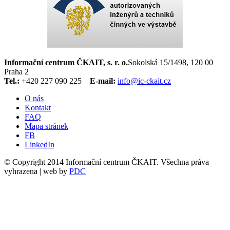
Informační centrum ČKAIT, s. r. o.
Sokolská 15/1498, 120 00
Praha 2
Tel.:
+420 227 090 225
E-mail:
info@ic-ckait.cz
O nás
Kontakt
FAQ
Mapa stránek
FB
LinkedIn
© Copyright 2014 Informační centrum ČKAIT. Všechna práva
vyhrazena | web by
PDC