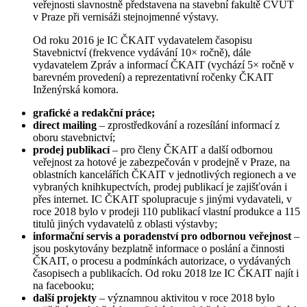
veřejnosti slavnostně představena na stavební fakultě ČVUT
v Praze při vernisáži stejnojmenné výstavy.
Od roku 2016 je IC ČKAIT vydavatelem časopisu
Stavebnictví (frekvence vydávání 10× ročně), dále
vydavatelem Zpráv a informací ČKAIT (vychází 5× ročně v
barevném provedení) a reprezentativní ročenky ČKAIT
Inženýrská komora.
grafické a redakční práce;
direct mailing
– zprostředkování a rozesílání informací z
oboru stavebnictví;
prodej publikací
– pro členy ČKAIT a další odbornou
veřejnost za hotové je zabezpečován v prodejně v Praze, na
oblastních kancelářích ČKAIT v jednotlivých regionech a ve
vybraných knihkupectvích, prodej publikací je zajišťován i
přes internet. IC ČKAIT spolupracuje s jinými vydavateli, v
roce 2018 bylo v prodeji 110 publikací vlastní produkce a 115
titulů jiných vydavatelů z oblasti výstavby;
informační servis a poradenství pro odbornou veřejnost
–
jsou poskytovány bezplatně informace o poslání a činnosti
ČKAIT, o procesu a podmínkách autorizace, o vydávaných
časopisech a publikacích. Od roku 2018 lze IC ČKAIT najít i
na facebooku;
další projekty
– významnou aktivitou v roce 2018 bylo