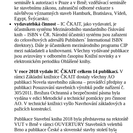
semináře k autorizaci v Praze a v Brně; vzdělávací semináře
ke stavebnímu zákonu, zahraniční odborné exkurze s
návštěvou významných staveb Hamburk, Bratislava, Vídeň,
Egypt, Švýcarsko;
vydavatelská činnost
– IC ČKAIT, jako vydavatel, je
účastníkem systému Mezinárodního standardního číslování
knih – ISBN v ČR. Národní účastníci systému jsou zařazeni
do celosvětových adresářů Publishers´ International ISBN
direktory). Dále je účastníkem mezinárodního programu CIP
mezi nakladateli a knihovnami. Všechny vydávané publikace
jsou avizovány v odborném časopisu Knižní novinky a v
elektronickém periodiku Ohlášené knihy.
V roce 2018 vydalo IC ČKAIT celkem 14 publikací.
V
rámci Základní knižnice ČKAIT dostaly všechny AO
publikaci Novela stavebního zákona – prováděcí předpisy a
publikaci Posuzování stavebních výrobků podle nařízení č.
305/2011. Brožura Ochranná a bezpečnostní pásma byla
vydána v edici Metodické a technické pomůcky pro činnost
AO. V technické knižnici vyšlo Navrhování základových a
pažicích konstrukcí.
Publikace Stavební kniha 2018 byla představena na rektorátě
VUT v Brně v rámci OUVERTURY Stavebních veletrhů
Brno a publikace České a slovenské stavby století byla