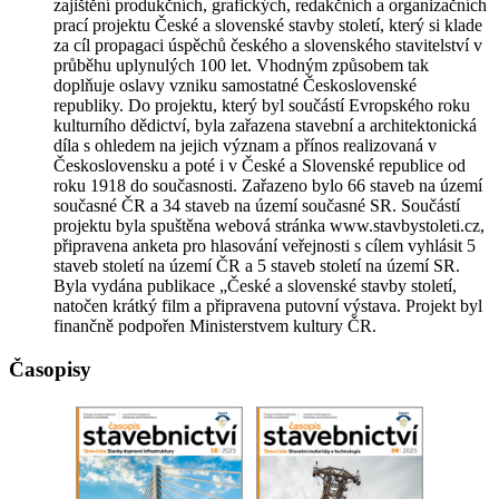
zajištění produkčních, grafických, redakčních a organizačních
prací projektu České a slovenské stavby století, který si klade
za cíl propagaci úspěchů českého a slovenského stavitelství v
průběhu uplynulých 100 let. Vhodným způsobem tak
doplňuje oslavy vzniku samostatné Československé
republiky. Do projektu, který byl součástí Evropského roku
kulturního dědictví, byla zařazena stavební a architektonická
díla s ohledem na jejich význam a přínos realizovaná v
Československu a poté i v České a Slovenské republice od
roku 1918 do současnosti. Zařazeno bylo 66 staveb na území
současné ČR a 34 staveb na území současné SR. Součástí
projektu byla spuštěna webová stránka www.stavbystoleti.cz,
připravena anketa pro hlasování veřejnosti s cílem vyhlásit 5
staveb století na území ČR a 5 staveb století na území SR.
Byla vydána publikace „České a slovenské stavby století,
natočen krátký film a připravena putovní výstava. Projekt byl
finančně podpořen Ministerstvem kultury ČR.
Časopisy