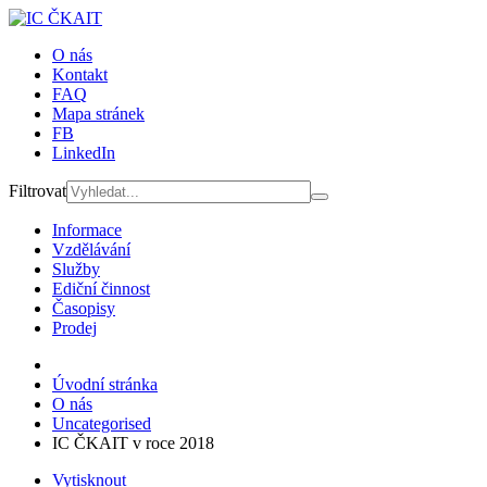
O nás
Kontakt
FAQ
Mapa stránek
FB
LinkedIn
Filtrovat
Informace
Vzdělávání
Služby
Ediční činnost
Časopisy
Prodej
Úvodní stránka
O nás
Uncategorised
IC ČKAIT v roce 2018
Vytisknout