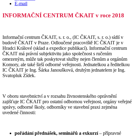
E-mail
INFORMAČNÍ CENTRUM ČKAIT v roce 2018
Informační centrum ČKAIT, s. r. o., (IC ČKAIT, s. r. o.) sídlí v
budově ČKAIT v Praze. Odloučené pracoviště IC ČKAIT je v
Hradci Králové (sklad a expedice publikací). Informační centrum
ČKAIT má právní subjektivitu jako společnost s ručením
omezeným, může tak poskytovat služby nejen členům a orgánům
Komory, ale také širší odborné veřejnosti. Jednatelkou a ředitelkou
IC ČKAIT je Ing. Šárka Janoušková, druhým jednatelem je Ing.
Svatopluk Zídek.
V oboru stavebnictví a v rozsahu živnostenského oprávnění
zajišťuje IC ČKAIT pro ostatní odbornou veřejnost, orgány veřejné
správy, odborné školy, odborníky ve stavební praxi zejména
uvedené činnosti:
pořádání přednášek, seminářů a exkurzí
– přípravné