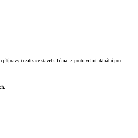
přípravy i realizace staveb. Téma je proto velmi aktuální pro
ch.
jat voivat nauttia täydellisestä kasinotunnelmasta missä ja milloin
iä, mikä tekee tästä sivustosta yhden markkinoiden kiinnostavimmista