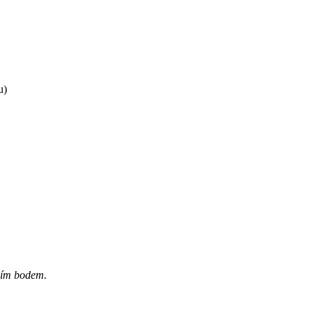
u)
ním bodem.