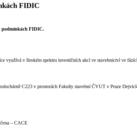
ínkách FIDIC
ch podmínkách FIDIC.
využívá v širokém spektru investičních akcí ve stavebnictví ve fázích 
posluchárně C223 v prostorách Fakulty stavební ČVUT v Praze Dejvicí
nnopeilla rahansiirroillaan ja erinomaisella mobiilioptimoinnillaan. Pelaa
istunto kotisohvalla. Luotettavuus ja reilu peli ovat toiminnan kulmakiv
 Kačena – CACE