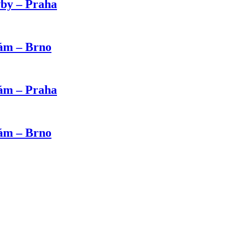
vby – Praha
kám – Brno
kám – Praha
kám – Brno