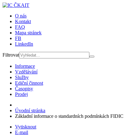
O nás
Kontakt
FAQ
Mapa stránek
FB
LinkedIn
Filtrovat
Informace
Vzdělávání
Služby
Ediční činnost
Časopisy
Prodej
Úvodní stránka
Základní informace o standardních podmínkách FIDIC
Vytisknout
E-mail