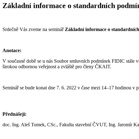
Základní informace o standardních podm
Srdečně Vás zveme na seminář
Základní informace o standardní
Anotace:
V současné době se u nás Soubor smluvních podmínek FIDIC stále více 
širokou odbornou veřejnost a zvláště pro členy ČKAIT.
Seminář se bude konat dne 7. 6. 2022 v čase mezi 14–17 hodinou v 
Uuden sukupolven
Hurmio nettikasino
erottuu kilpailijoistaan salama
vain, olipa kyseessä sitten lyhyt pelihetki bussimatkalla tai pidempi 
Přednášejí:
uutuuksista.
doc. Ing. Aleš Tomek, CSc., Fakulta stavební ČVUT, Ing. Jaromír