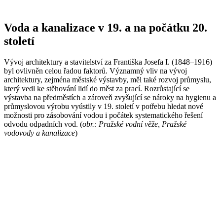
Voda a kanalizace v 19. a na počátku 20.
století
Vývoj architektury a stavitelství za Františka Josefa I. (1848–1916)
byl ovlivněn celou řadou faktorů. Významný vliv na vývoj
architektury, zejména městské výstavby, měl také rozvoj průmyslu,
který vedl ke stěhování lidí do měst za prací. Rozrůstající se
výstavba na předměstích a zároveň zvyšující se nároky na hygienu a
průmyslovou výrobu vyústily v 19. století v potřebu hledat nové
možnosti pro zásobování vodou i počátek systematického řešení
odvodu odpadních vod. (
obr.: Pražské vodní věže, Pražské
vodovody a kanalizace
)