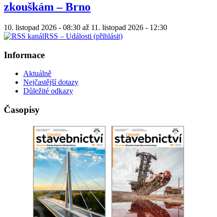
zkouškám – Brno
10. listopad 2026 - 08:30
až
11. listopad 2026 - 12:30
RSS – Události (přihlásit)
Informace
Aktuálně
Nejčastější dotazy
Důležité odkazy
Časopisy