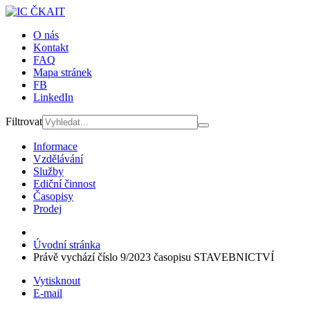
O nás
Kontakt
FAQ
Mapa stránek
FB
LinkedIn
Filtrovat
Informace
Vzdělávání
Služby
Ediční činnost
Časopisy
Prodej
Úvodní stránka
Právě vychází číslo 9/2023 časopisu STAVEBNICTVÍ
Vytisknout
E-mail