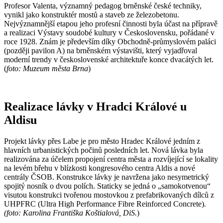
Profesor Valenta, významný pedagog brněnské české techniky,
vynikl jako konstruktér mostů a staveb ze železobetonu.
Nejvýznamnější etapou jeho profesní činnosti byla účast na přípravě
a realizaci Výstavy soudobé kultury v Československu, pořádané v
roce 1928. Znám je především díky Obchodně-průmyslovém paláci
(později pavilon A) na brněnském výstavišti, který vyjadřoval
moderní trendy v československé architektuře konce dvacátých let.
(
foto: Muzeum města Brna
)
Realizace lávky v Hradci Králové u
Aldisu
Projekt lávky přes Labe je pro město Hradec Králové jedním z
hlavních urbanistických počinů posledních let. Nová lávka byla
realizována za účelem propojení centra města a rozvíjející se lokality
na levém břehu v blízkosti kongresového centra Aldis a nové
centrály ČSOB. Konstrukce lávky je navržena jako nesymetrický
spojitý nosník o dvou polích. Staticky se jedná o „samokotvenou“
visutou konstrukci tvořenou mostovkou z prefabrikovaných dílců z
UHPFRC (Ultra High Performance Fibre Reinforced Concrete)
.
(foto: Karolina Františka Koštialová, DiS.
)