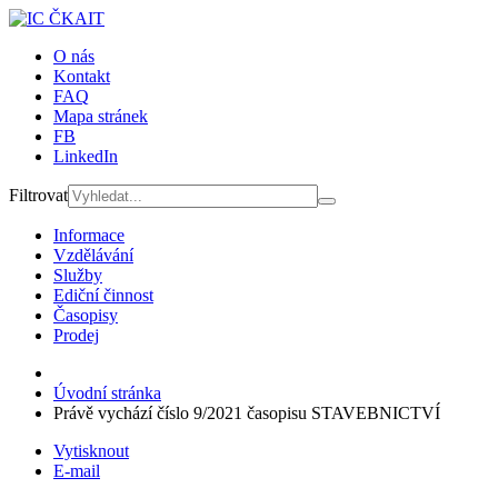
O nás
Kontakt
FAQ
Mapa stránek
FB
LinkedIn
Filtrovat
Informace
Vzdělávání
Služby
Ediční činnost
Časopisy
Prodej
Úvodní stránka
Právě vychází číslo 9/2021 časopisu STAVEBNICTVÍ
Vytisknout
E-mail