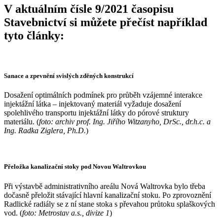
V aktuálním čísle 9/2021 časopisu
Stavebnictví si můžete přečíst například
tyto články:
Sanace a zpevnění svislých zděných konstrukcí
Dosažení optimálních podmínek pro průběh vzájemné interakce
injektážní látka – injektovaný materiál vyžaduje dosažení
spolehlivého transportu injektážní látky do pórové struktury
materiálu. (
foto: archiv prof. Ing. Jiřího Witzanyho, DrSc., dr.h.c. a
Ing. Radka Ziglera, Ph.D.
)
Přeložka kanalizační stoky pod Novou Waltrovkou
Při výstavbě administrativního areálu Nová Waltrovka bylo třeba
dočasně přeložit stávající hlavní kanalizační stoku. Po zprovoznění
Radlické radiály se z ní stane stoka s převahou průtoku splaškových
vod. (
foto: Metrostav a.s., divize 1
)