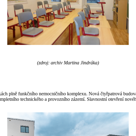
(zdroj: archiv Martina Jindráka)
ách plně funkčního nemocničního komplexu. Nová čtyřpatrová budova s
mpletního technického a provozního zázemí. Slavnostní otevření nové