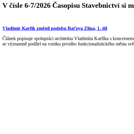
V čísle 6-7/2026 Časopisu Stavebnictví si m
Vladimír Karfík změnil podobu Ba
ť
ova Zlína, 1. díl
Článek popisuje spolupráci architekta Vladimíra Karfíka s koncernem
se významně podílel na vzniku prvního funkcionalistického města světa,