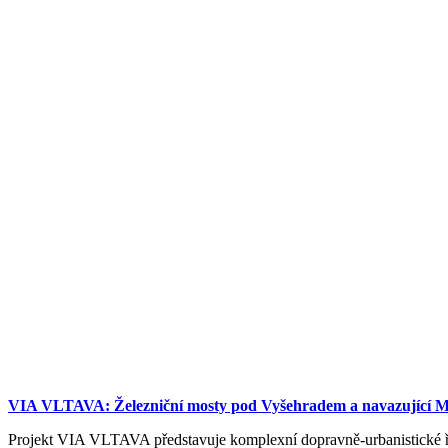
VIA VLTAVA: Železniční mosty pod Vyšehradem a navazující M
Projekt VIA VLTAVA představuje komplexní dopravně-urbanistické 