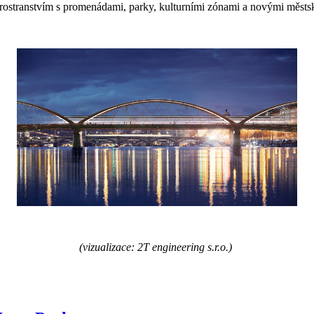
 prostranstvím s promenádami, parky, kulturními zónami a novými měst
(vizualizace: 2T engineering s.r.o.)