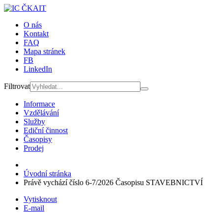
O nás
Kontakt
FAQ
Mapa stránek
FB
LinkedIn
Filtrovat
Informace
Vzdělávání
Služby
Ediční činnost
Časopisy
Prodej
Úvodní stránka
Právě vychází číslo 6-7/2026 Časopisu STAVEBNICTVÍ
Vytisknout
E-mail