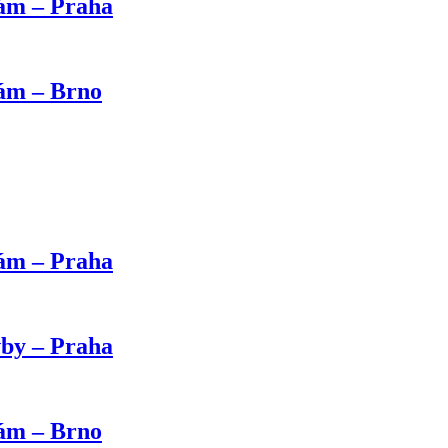
kám – Praha
kám – Brno
kám – Praha
vby – Praha
kám – Brno