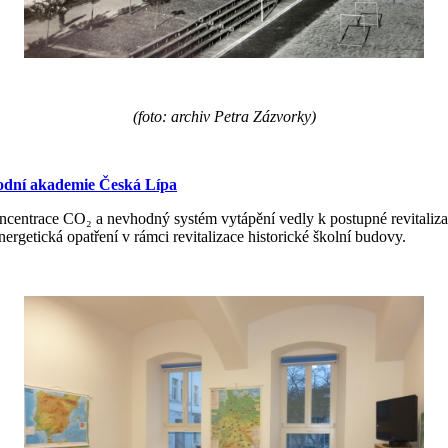
(foto: archiv Petra Zázvorky)
hodní akademie
Č
eská Lípa
oncentrace CO₂ a nevhodný systém vytápění vedly k postupné revitali
nergetická opatření v rámci revitalizace historické školní budovy.