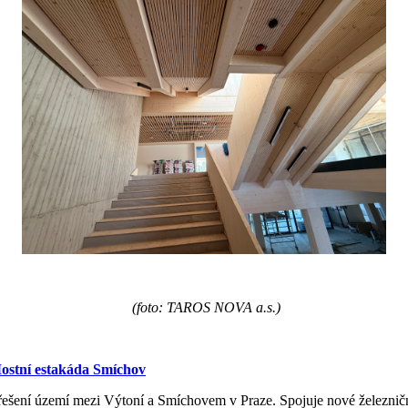
(foto: TAROS NOVA a.s.)
ostní estakáda Smíchov
řešení území mezi Výtoní a Smíchovem v Praze. Spojuje nové železn