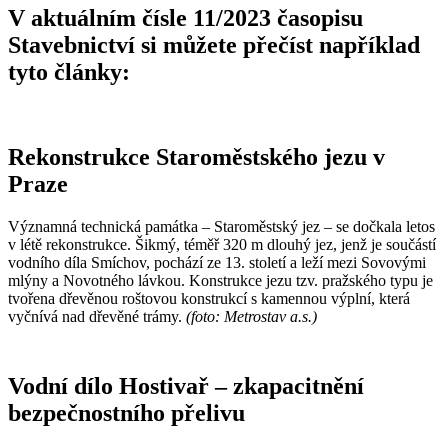
V aktuálním čísle 11/2023 časopisu
Stavebnictví si můžete přečíst například
tyto články:
Rekonstrukce Staroměstského jezu v
Praze
Významná technická památka – Staroměstský jez – se dočkala letos
v létě rekonstrukce. Šikmý, téměř 320 m dlouhý jez, jenž je součástí
vodního díla Smíchov, pochází ze 13. století a leží mezi Sovovými
mlýny a Novotného lávkou. Konstrukce jezu tzv. pražského typu je
tvořena dřevěnou roštovou konstrukcí s kamennou výplní, která
vyčnívá nad dřevěné trámy.
(foto: Metrostav a.s.)
Vodní dílo Hostivař – zkapacitnění
bezpečnostního přelivu