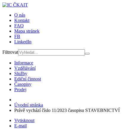
O nás
Kontakt
FAQ
Mapa stránek
FB
LinkedIn
Filtrovat
Informace
Vzdělávání
Služby
Ediční činnost
Časopisy
Prodej
Úvodní stránka
Právě vychází číslo 11/2023 časopisu STAVEBNICTVÍ
Vytisknout
E-mail