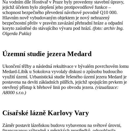
Na vodním díle Hostivař v Praze byly provedeny stavební úpravy,
jejichž účelem bylo zlepšení jeho protipovodňové funkce –
schopnost bezpečného převedení návrhové povodně Q10 000.
Hlavním nově vybudovaným objektem je nový nehrazený
bezpečnostní přeliv v pravém zavázání přehradní hráze a odpadní
koryto zaústěné do stávajícího vývaru pod hrází.
(foto: archiv Ing.
Olgerda Pukla)
Územní studie jezera Medard
Ukončení těžby a následná rekultivace v bývalém povrchovém lomu
Medard-Libík u Sokolova vyvolaly diskusi o způsobu budoucího
využití území. Urbanistická studie řešeného území jezera Medard je
postavena na devíti základních pilířích, jejichž spojujícím prvkem je
otevřený přístup k břehové linii po obvodu jezera.
(vizualizace:
A8000 s.r.o.)
Císařské lázně Karlovy Vary
Záměr postavit lázeňskou budovu vybavenou na světové úrovni,
financovanou výhradně z městských prostředků, odsouhlasila